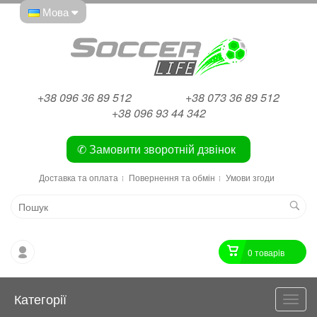
Мова
+38 096 36 89 512
+38 073 36 89 512
+38 096 93 44 342
✆ Замовити зворотній дзвінок
Доставка та оплата
Повернення та обмін
Умови згоди
0 товарiв
Категорії
Катег