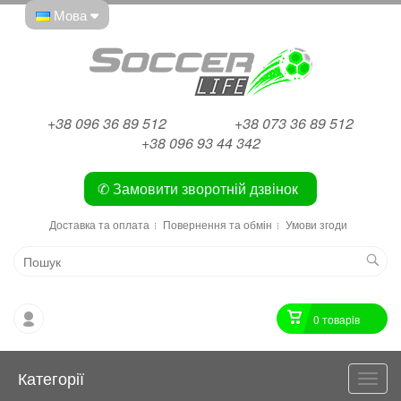
Мова
+38 096 36 89 512
+38 073 36 89 512
+38 096 93 44 342
✆ Замовити зворотній дзвінок
Доставка та оплата
Повернення та обмін
Умови згоди
0 товарiв
Категорії
Катег