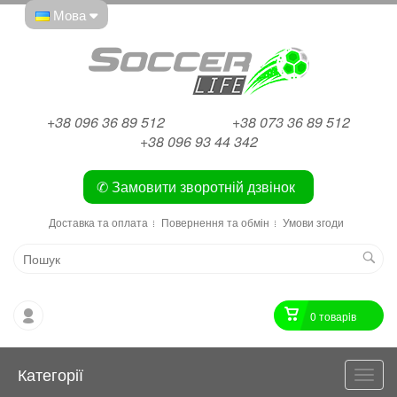
Мова
+38 096 36 89 512
+38 073 36 89 512
+38 096 93 44 342
✆ Замовити зворотній дзвінок
Доставка та оплата
Повернення та обмін
Умови згоди
0 товарiв
Категорії
Катег