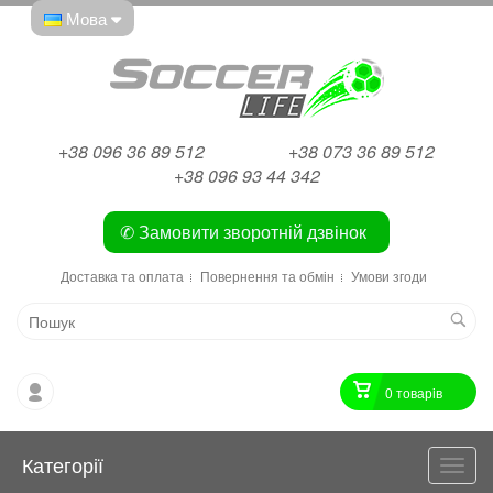
Мова
+38 096 36 89 512
+38 073 36 89 512
+38 096 93 44 342
✆ Замовити зворотній дзвінок
Доставка та оплата
Повернення та обмін
Умови згоди
0 товарiв
Категорії
Катег