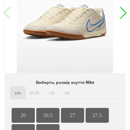
Виберіть розмір взуття Nike
cm
EUR
US
UK
26
26.5
27
27.5