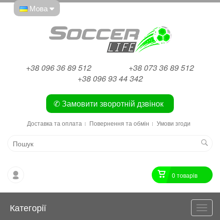
Мова
+38 096 36 89 512
+38 073 36 89 512
+38 096 93 44 342
✆ Замовити зворотній дзвінок
Доставка та оплата
Повернення та обмін
Умови згоди
0 товарiв
Категорії
Катег