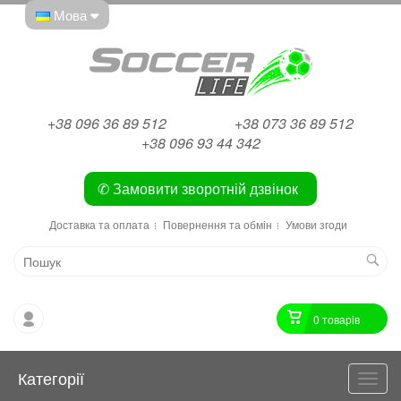
Мова
+38 096 36 89 512
+38 073 36 89 512
+38 096 93 44 342
✆ Замовити зворотній дзвінок
Доставка та оплата
Повернення та обмін
Умови згоди
0 товарiв
Категорії
Катег