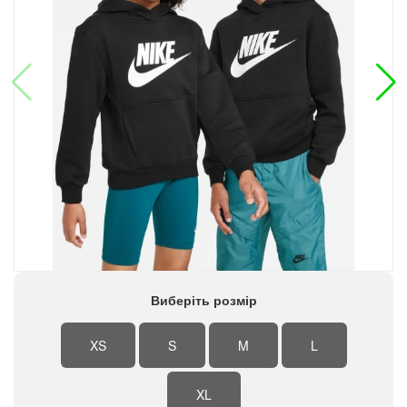
Виберіть розмір
XS
S
M
L
XL