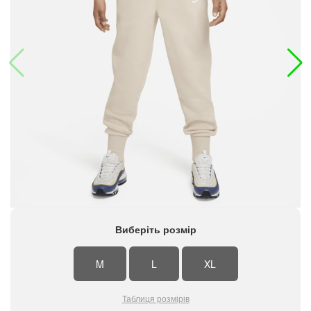
Виберіть розмір
M
L
XL
Таблиця розмірів