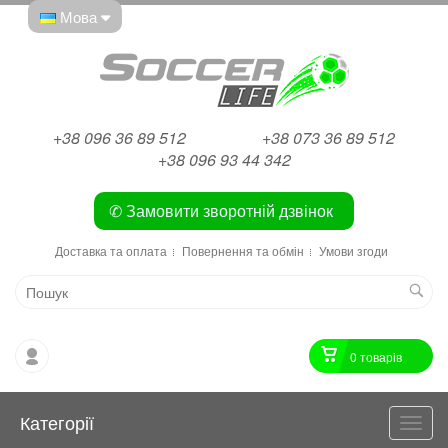
Мова
+38 096 36 89 512
+38 073 36 89 512
+38 096 93 44 342
✆ Замовити зворотній дзвінок
Доставка та оплата
Повернення та обмін
Умови згоди
0 товарiв
Категорії
Катег