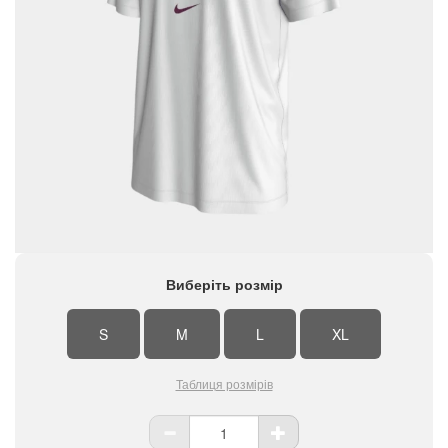
Виберіть розмір
S
M
L
XL
Таблиця розмірів