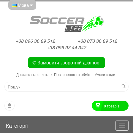
Мова
+38 096 36 89 512
+38 073 36 89 512
+38 096 93 44 342
✆ Замовити зворотній дзвінок
Доставка та оплата
Повернення та обмін
Умови згоди
0 товарiв
Категорії
Катег