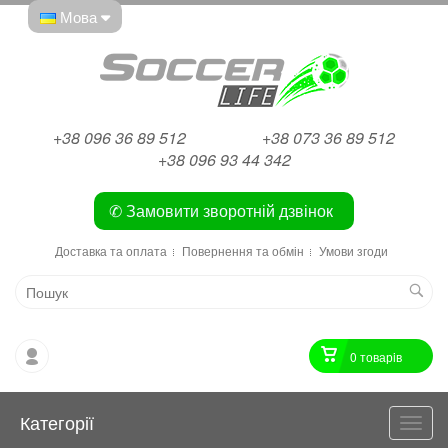
Мова
+38 096 36 89 512
+38 073 36 89 512
+38 096 93 44 342
✆ Замовити зворотній дзвінок
Доставка та оплата
Повернення та обмін
Умови згоди
0 товарiв
Категорії
Катег