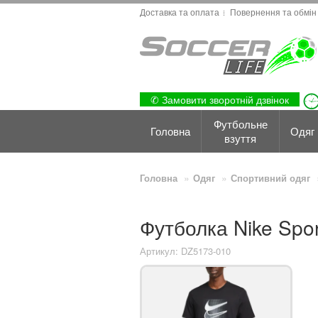
Доставка та оплата
Повернення та обмін
✆ Замовити зворотній дзвінок
Футбольне
Головна
Одяг
взуття
Головна
Одяг
Спортивний одяг
Футболка Nike Spo
Артикул: DZ5173-010