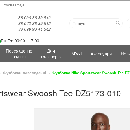
Умови згоди
+38 096 36 89 512
+38 073 36 89 512
+38 096 93 44 342
Пн-Пт: 09:00 - 17:00
Повсякденне
Для
М'ячі
Аксесуари
Нов
взуття
голкіперів
Футболки повсякденнi
Футболка Nike Sportswear Swoosh Tee DZ
rtswear Swoosh Tee DZ5173-010