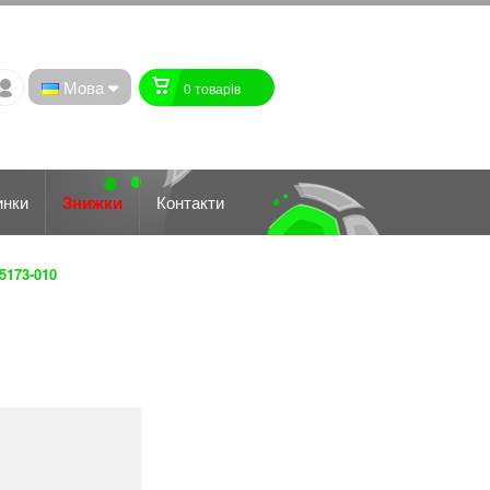
Мова
0 товарiв
инки
Знижки
Контакти
5173-010