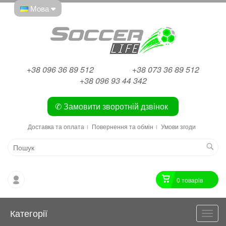
Мова
+38 096 36 89 512
+38 073 36 89 512
+38 096 93 44 342
✆ Замовити зворотній дзвінок
Доставка та оплата
Повернення та обмін
Умови згоди
0 товарiв
Категорії
Катег