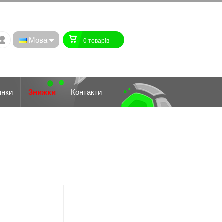
Мова
0 товарiв
инки
Знижки
Контакти