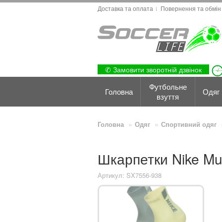
Доставка та оплата
Повернення та обмін
✆ Замовити зворотній дзвінок
Футбольне
Головна
Одяг
взуття
Головна
Одяг
Спортивний одяг
Шкарпетки Nike Mul
Артикул: SX7556-938