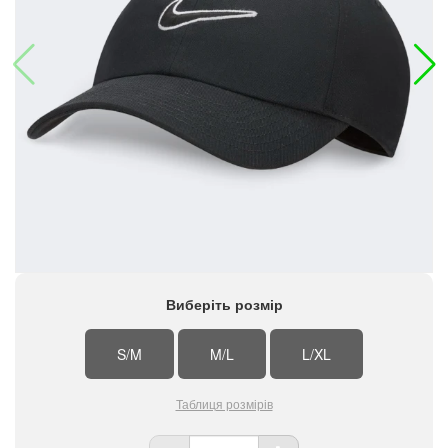
Виберіть розмір
S/M
M/L
L/XL
Таблиця розмірів