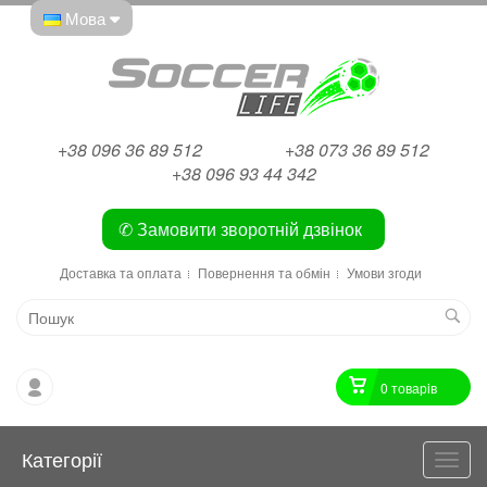
Мова
+38 096 36 89 512
+38 073 36 89 512
+38 096 93 44 342
✆ Замовити зворотній дзвінок
Доставка та оплата
Повернення та обмін
Умови згоди
0 товарiв
Категорії
Катег