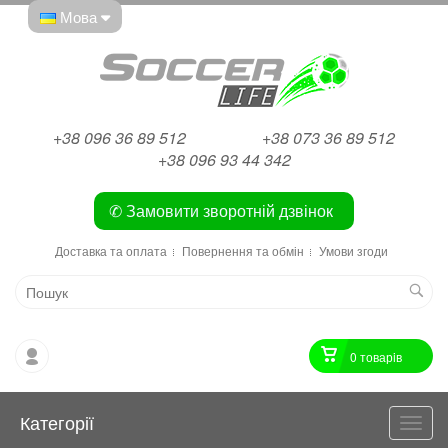
Мова
+38 096 36 89 512
+38 073 36 89 512
+38 096 93 44 342
✆ Замовити зворотній дзвінок
Доставка та оплата
Повернення та обмін
Умови згоди
0 товарiв
Категорії
Катег