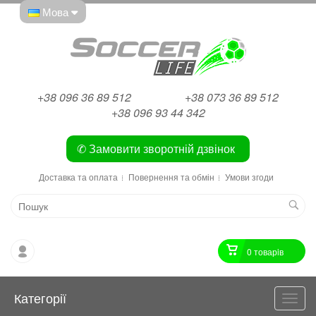
Мова
+38 096 36 89 512
+38 073 36 89 512
+38 096 93 44 342
✆ Замовити зворотній дзвінок
Доставка та оплата
Повернення та обмін
Умови згоди
0 товарiв
Категорії
Катег