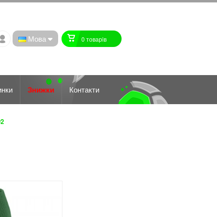
Мова
0 товарiв
инки
Знижки
Контакти
02