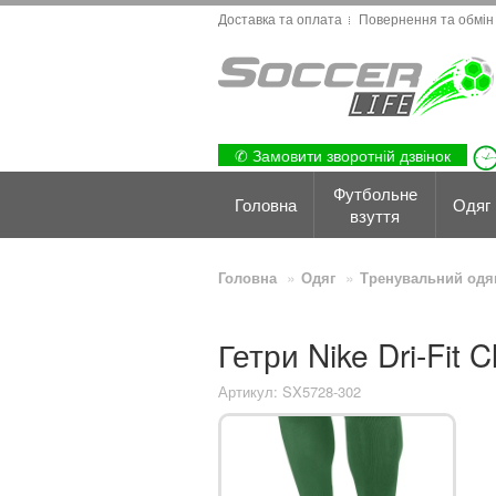
Доставка та оплата
Повернення та обмін
✆ Замовити зворотній дзвінок
Футбольне
Головна
Одяг
взуття
Головна
Одяг
Тренувальний одя
Гетри Nike Dri-Fit
Артикул: SX5728-302