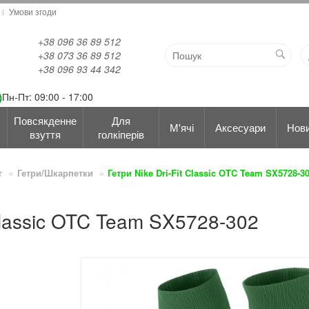
Умови згоди
+38 096 36 89 512
+38 073 36 89 512
+38 096 93 44 342
Пн-Пт: 09:00 - 17:00
Повсякденне
Для
М'ячі
Аксесуари
Нов
взуття
голкіперів
г
Гетри/Шкарпетки
Гетри Nike Dri-Fit Classic OTC Team SX5728-3
 Classic OTC Team SX5728-302