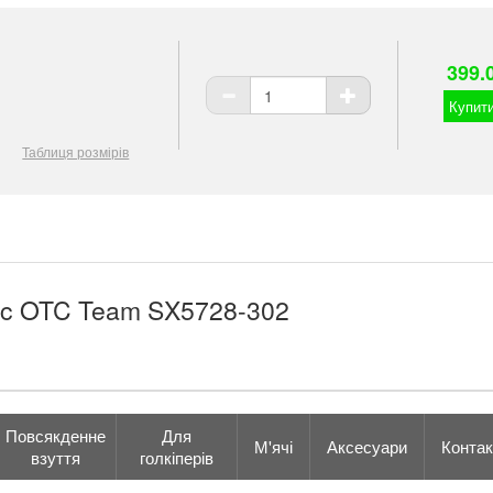
399.
Купити
Таблиця розмірів
ssic OTC Team SX5728-302
Повсякденне
Для
М'ячі
Аксесуари
Контак
взуття
голкіперів