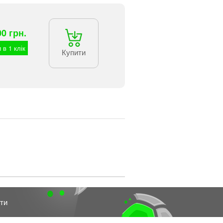
00 грн.
 в 1 клік
Купити
ти