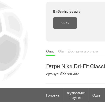
Виберіть розмір
38-42
Опис
Опт
Доставка и оплата
Гетри Nike Dri-Fit Cla
Артикул: SX5728-302
Футбольне
Головна
Одяг
взуття