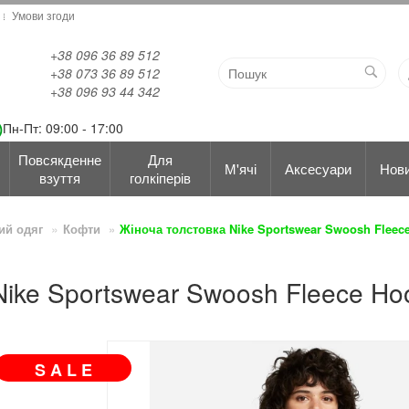
Умови згоди
+38 096 36 89 512
+38 073 36 89 512
+38 096 93 44 342
Пн-Пт: 09:00 - 17:00
Повсякденне
Для
М'ячі
Аксесуари
Нов
взуття
голкіперів
ий одяг
Кофти
Жіноча толстовка Nike Sportswear Swoosh Fleec
Nike Sportswear Swoosh Fleece H
S A L E