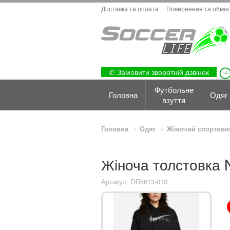
Доставка та оплата
Повернення та обмін
✆ Замовити зворотній дзвінок
Футбольне
Головна
Одяг
взуття
Головна
Одяг
Жіночий спортивн
Жіноча толстовка 
Артикул: DR5613-010