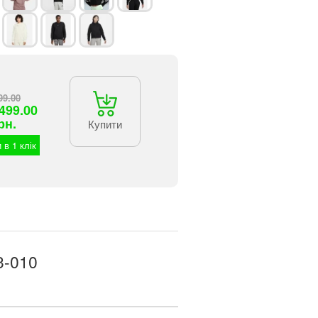
99.00
499.00
рн.
Купити
 в 1 клік
3-010