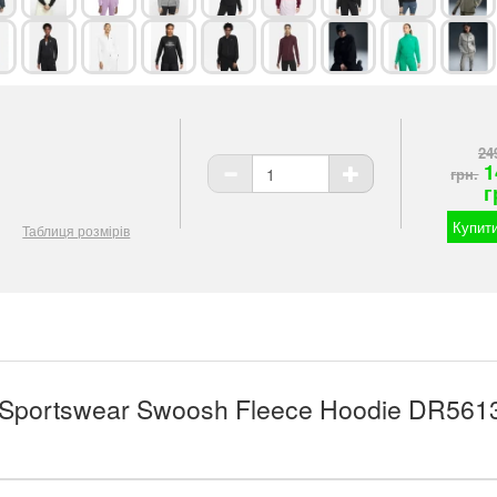
24
1
грн.
г
Купити
Таблиця розмірів
 Sportswear Swoosh Fleece Hoodie DR561