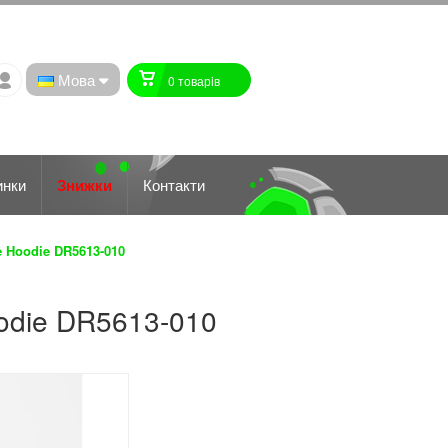
Мова
0 товарiв
инки
Знижки
Контакти
e Hoodie DR5613-010
oodie DR5613-010