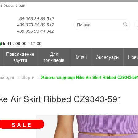
Умови згоди
+38 096 36 89 512
+38 073 36 89 512
+38 096 93 44 342
Пн-Пт: 09:00 - 17:00
Повсякденне
Для
М'ячі
Аксесуари
Нов
взуття
голкіперів
ий одяг
Шорти
Жіноча спідниця Nike Air Skirt Ribbed CZ9343-59
ke Air Skirt Ribbed CZ9343-591
S A L E