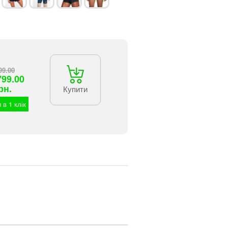
99.00
799.00
рн.
Купити
 в 1 клік