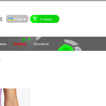
Мова
0 товарiв
инки
Знижки
Контакти
1