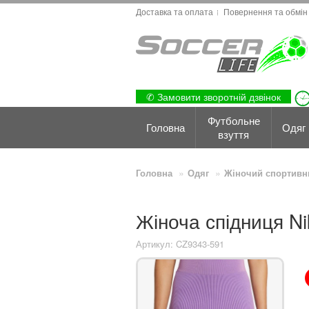
Доставка та оплата
Повернення та обмін
✆ Замовити зворотній дзвінок
Футбольне
Головна
Одяг
взуття
Головна
Одяг
Жіночий спортивн
Жіноча спідниця Ni
Артикул: CZ9343-591