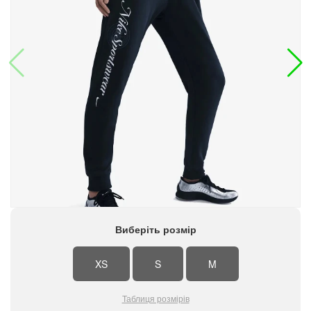
Виберіть розмір
XS
S
M
Таблиця розмірів