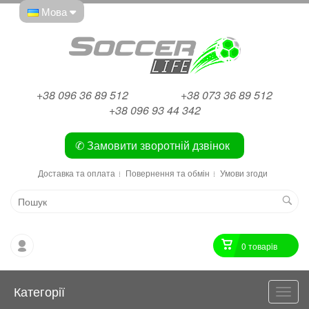
Мова
+38 096 36 89 512
+38 073 36 89 512
+38 096 93 44 342
✆ Замовити зворотній дзвінок
Доставка та оплата
Повернення та обмін
Умови згоди
0 товарiв
Категорії
Катег