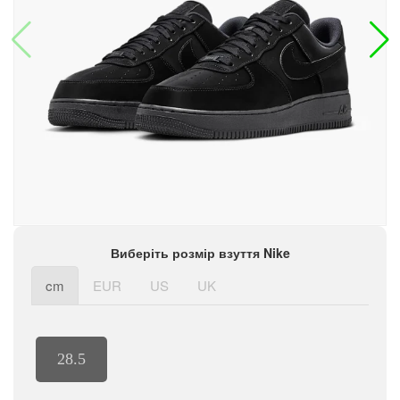
Виберіть розмір взуття Nike
cm
EUR
US
UK
28.5