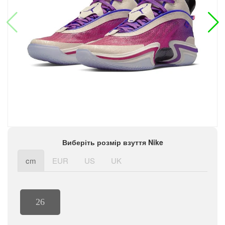
Виберіть розмір взуття Nike
cm
EUR
US
UK
26