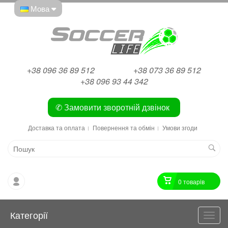
Мова
+38 096 36 89 512
+38 073 36 89 512
+38 096 93 44 342
✆ Замовити зворотній дзвінок
Доставка та оплата
Повернення та обмін
Умови згоди
0 товарiв
Категорії
Катег