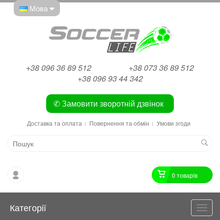
Мова
+38 096 36 89 512
+38 073 36 89 512
+38 096 93 44 342
✆ Замовити зворотній дзвінок
Доставка та оплата
Повернення та обмін
Умови згоди
0 товарiв
Категорії
Катег