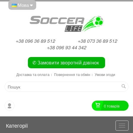
Мова
+38 096 36 89 512
+38 073 36 89 512
+38 096 93 44 342
✆ Замовити зворотній дзвінок
Доставка та оплата
Повернення та обмін
Умови згоди
0 товарiв
Категорії
Катег