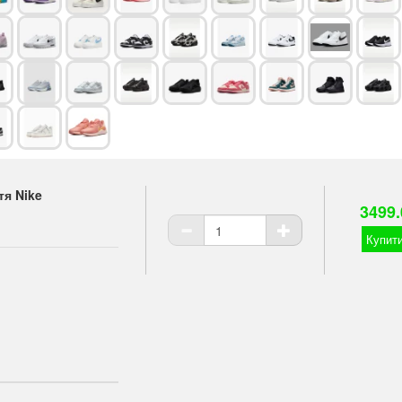
тя Nike
3499.
Купити