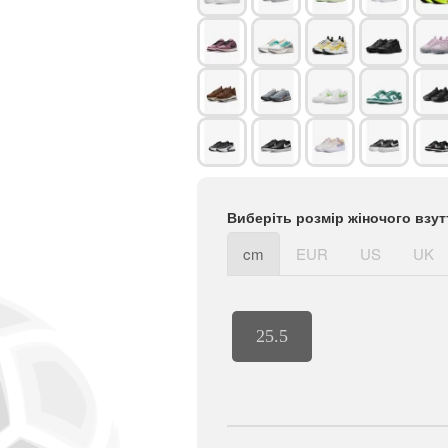
Виберіть розмір жіночого взут
cm
EUR
US
UK
25.5