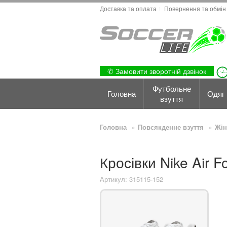
Доставка та оплата
Повернення та обмін
✆ Замовити зворотній дзвінок
Футбольне
Головна
Одяг
взуття
Головна
Повсякденне взуття
Жін
Кросівки Nike Air 
Артикул: 315115-152