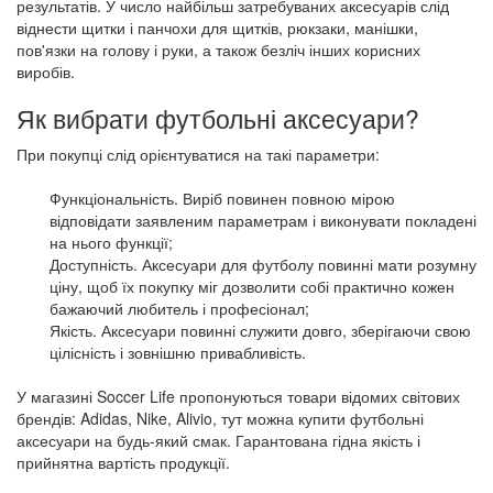
результатів. У число найбільш затребуваних аксесуарів слід
віднести щитки і панчохи для щитків, рюкзаки, манішки,
пов'язки на голову і руки, а також безліч інших корисних
виробів.
Як вибрати футбольні аксесуари?
При покупці слід орієнтуватися на такі параметри:
Функціональність. Виріб повинен повною мірою
відповідати заявленим параметрам і виконувати покладені
на нього функції;
Доступність. Аксесуари для футболу повинні мати розумну
ціну, щоб їх покупку міг дозволити собі практично кожен
бажаючий любитель і професіонал;
Якість. Аксесуари повинні служити довго, зберігаючи свою
цілісність і зовнішню привабливість.
У магазині Soccer Life пропонуються товари відомих світових
брендів: Adidas, Nike, Alivio, тут можна купити футбольні
аксесуари на будь-який смак. Гарантована гідна якість і
прийнятна вартість продукції.