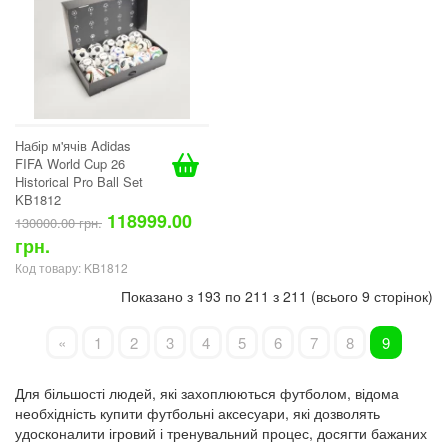
Набір м'ячів Adidas
FIFA World Cup 26
Historical Pro Ball Set
KB1812
118999.00
130000.00 грн.
грн.
Код товару: KB1812
Показано з 193 по 211 з 211 (всього 9 сторінок)
Попередня
«
1
2
3
4
5
6
7
8
9
Для більшості людей, які захоплюються футболом, відома
необхідність купити футбольні аксесуари, які дозволять
удосконалити ігровий і тренувальний процес, досягти бажаних