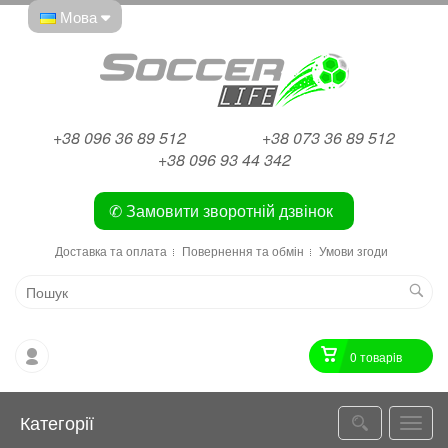
Мова
+38 096 36 89 512
+38 073 36 89 512
+38 096 93 44 342
✆ Замовити зворотній дзвінок
Доставка та оплата
Повернення та обмін
Умови згоди
0 товарiв
Категорії
Катег