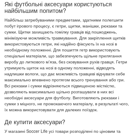
Які футбольні аксесуари користуються
найбільшим попитом?
Найбільш затребуваними предметами, здатними полегшити
побут ігрового процесу, є гетри, щитки, манішки, рюкзаки та
сумки. Щитки захищають гомілку гравців від пошкоджень,
мінімізуючи можливість травмування. Для закріплення щитків
використовуються гетри, які надійно фіксують їх на нозі в
необхідному положенні. Для пошиття гетр використовують
спеціальні матеріали, що забезпечують щільне прилягання
виробу до литкового м'яза, без сковування рухів гравця. Гетри
утримують щиток на нозі в одному положенні, відводять
надлишки вологи, що дає можливість гравцеві відчувати себе
максимально впевнено протягом всього тренування або гри.
Всі рюкзаки і сумки відрізняються підвищеною місткістю,
дозволяють максимально щільно розташувати в них всі
необхідні аксесуари для футболу. Виготовляють рюкзаки і
сумки з міцного, не промокаючого матеріалу, в результаті чого,
їх можна використовувати для далеких поїздок.
Де купити аксесуари?
У магазині Soccer Life усі товари розподілені по ціновим та