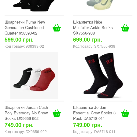
Шкарпетки Puma New
Шкарпетки Nike
Generation Cushioned
Multiplier Ankle Socks
Quarter 938393-02
SX7556-938
599.00 грн.
699.00 грн.
Код товару: 938393-02
Код товару: SX7556-938
Шкарпетки Jordan Cush
Шкарпетки Jordan
Poly Everyday No Show
Essential Crew Socks 3
Socks DX9656-902
Pack DA5718-011
749.00 грн.
749.00 грн.
Код товару: DX9656-902
Код товару: DA5718-011