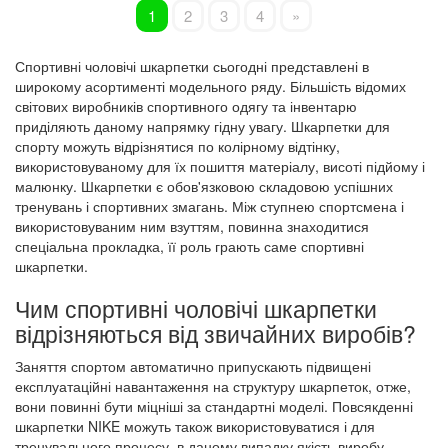
Наступна
1
2
3
4
»
Спортивні чоловічі шкарпетки сьогодні представлені в
широкому асортименті модельного ряду. Більшість відомих
світових виробників спортивного одягу та інвентарю
приділяють даному напрямку гідну увагу. Шкарпетки для
спорту можуть відрізнятися по колірному відтінку,
використовуваному для їх пошиття матеріалу, висоті підйому і
малюнку. Шкарпетки є обов'язковою складовою успішних
тренувань і спортивних змагань. Між ступнею спортсмена і
використовуваним ним взуттям, повинна знаходитися
спеціальна прокладка, її роль грають саме спортивні
шкарпетки.
Чим спортивні чоловічі шкарпетки
відрізняються від звичайних виробів?
Заняття спортом автоматично припускають підвищені
експлуатаційні навантаження на структуру шкарпеток, отже,
вони повинні бути міцніші за стандартні моделі. Повсякденні
шкарпетки NIKE можуть також використовуватися і для
тренувального процесу, в даному випадку якість виробу