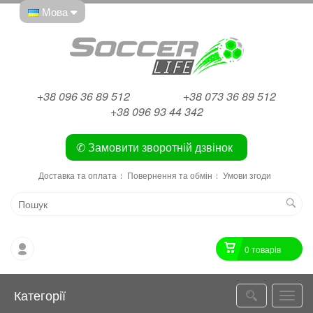
Мова
+38 096 36 89 512
+38 073 36 89 512
+38 096 93 44 342
✆ Замовити зворотній дзвінок
Доставка та оплата
Повернення та обмін
Умови згоди
0 товарiв
Категорії
Катег