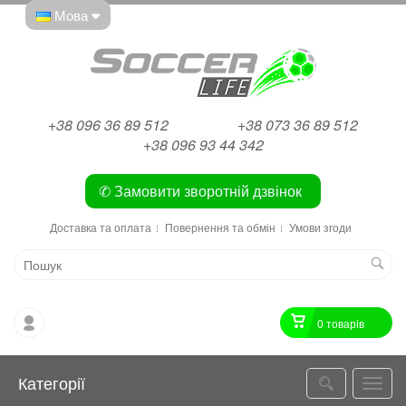
Мова
+38 096 36 89 512
+38 073 36 89 512
+38 096 93 44 342
✆ Замовити зворотній дзвінок
Доставка та оплата
Повернення та обмін
Умови згоди
0 товарiв
Категорії
Катег