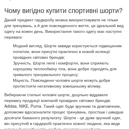
Чому вигідно купити спортивні шорти?
Даний предмет гардеробу можна використовувати не тільки
для тренувань, а й для повсякденного життя, це ідеальний вид
одягу на кожен день. Використання такого одягу має наступні
переваги:
Модний вигляд. Шорти завжди користуються підвищеним
попитом, вони присутні практично в кожній колекції
провідних світових брендів;
Зручність. Шорти легкі і комфортні, вони сприяють
хорошому теплообміну тіла, вони добре підходять для
тривалого тренувального процесу;
Міцність. Повсякденні чоловічі шорти можуть добре
протистояти негативному зовнішньому впливу.
Вибираючи стильні чоловічі шорти, доцільно віддавати
перевагу продукції компаній провідних світових брендів:
Adidas, NIKE, Puma. Такий одяг буде зручним та довговічним,
допоможе вдосконалити процес тренувань, простіше і швидше
досягати бажаного результату. Шорти - це дуже зручний одяг,
він присутній в гардеробі практично кожної людини, яка веде