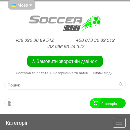
Мова
+38 096 36 89 512
+38 073 36 89 512
+38 096 93 44 342
✆ Замовити зворотній дзвінок
Доставка та оплата
Повернення та обмін
Умови згоди
0 товарiв
Категорії
Катег