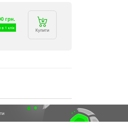
00 грн.
 в 1 клік
Купити
ти