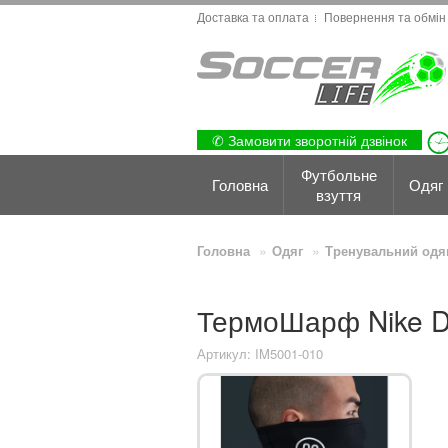
Доставка та оплата
Повернення та обмін
✆ Замовити зворотній дзвінок
Футбольне
Головна
Одяг
взуття
Головна
Одяг
Тренувальний одя
ТермоШарф Nike D
Артикул: IM5001-010