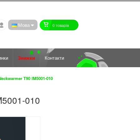
Мова
0 товарiв
инки
Знижки
Контакти
eckwarmer T90 IM5001-010
M5001-010