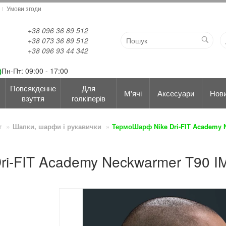
Умови згоди
+38 096 36 89 512
+38 073 36 89 512
+38 096 93 44 342
Пн-Пт: 09:00 - 17:00
Повсякденне
Для
М'ячі
Аксесуари
Нов
взуття
голкіперів
г
Шапки, шарфи і рукавички
ТермоШарф Nike Dri-FIT Academy N
ri-FIT Academy Neckwarmer T90 I