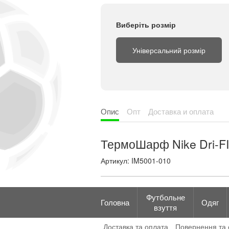
Виберіть розмір
Універсальний розмір
Опис
Опт
Доставка и оплата
ТермоШарф Nike Dri-F
Артикул: IM5001-010
Футбольне
Головна
Одяг
взуття
Доставка та оплата
Повернення та 