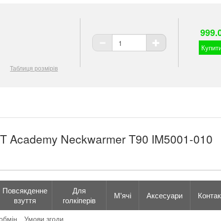
999.
Купити
Таблиця розмірів
IT Academy Neckwarmer T90 IM5001-010
Повсякденне
Для
М'ячі
Аксесуари
Контак
взуття
голкіперів
обмін
Умови згоди