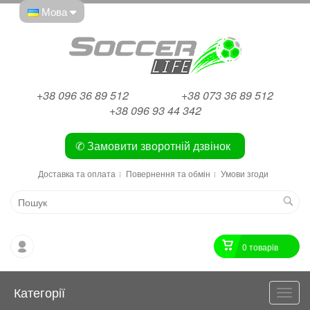
Мова
+38 096 36 89 512
+38 073 36 89 512
+38 096 93 44 342
✆ Замовити зворотній дзвінок
Доставка та оплата
Повернення та обмін
Умови згоди
0 товарiв
Категорії
Катег