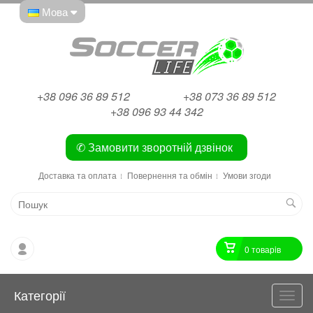
Мова
+38 096 36 89 512
+38 073 36 89 512
+38 096 93 44 342
✆ Замовити зворотній дзвінок
Доставка та оплата
Повернення та обмін
Умови згоди
0 товарiв
Категорії
Катег