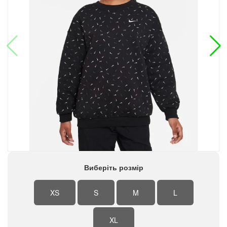
Виберіть розмір
XS
S
M
L
XL