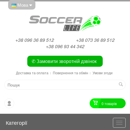
Мова
+38 096 36 89 512
+38 073 36 89 512
+38 096 93 44 342
✆ Замовити зворотній дзвінок
Доставка та оплата
Повернення та обмін
Умови згоди
0 товарiв
Категорії
Катег