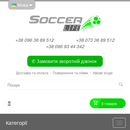
Мова
+38 096 36 89 512
+38 073 36 89 512
+38 096 93 44 342
✆ Замовити зворотній дзвінок
Доставка та оплата
Повернення та обмін
Умови згоди
0 товарiв
Категорії
Катег