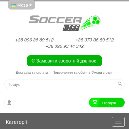
Мова
+38 096 36 89 512
+38 073 36 89 512
+38 096 93 44 342
✆ Замовити зворотній дзвінок
Доставка та оплата
Повернення та обмін
Умови згоди
0 товарiв
Категорії
Катег