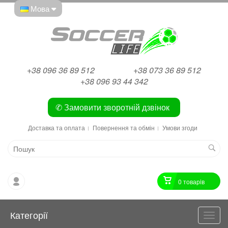
Мова
+38 096 36 89 512
+38 073 36 89 512
+38 096 93 44 342
✆ Замовити зворотній дзвінок
Доставка та оплата
Повернення та обмін
Умови згоди
0 товарiв
Категорії
Катег