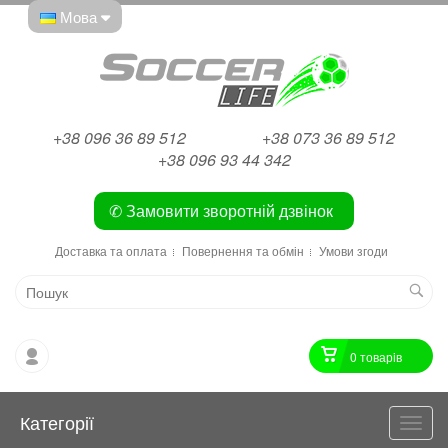
Мова
+38 096 36 89 512
+38 073 36 89 512
+38 096 93 44 342
✆ Замовити зворотній дзвінок
Доставка та оплата
Повернення та обмін
Умови згоди
0 товарiв
Категорії
Катег