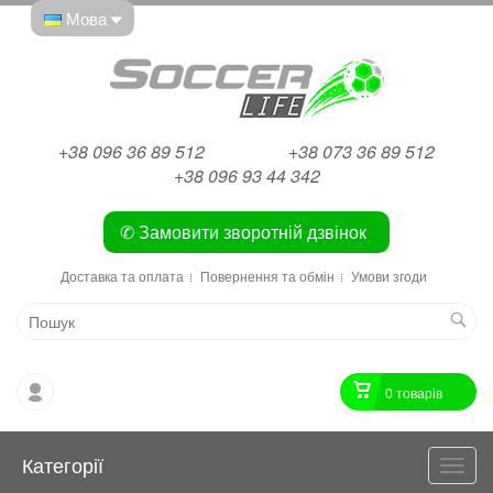
Мова
+38 096 36 89 512
+38 073 36 89 512
+38 096 93 44 342
✆ Замовити зворотній дзвінок
Доставка та оплата
Повернення та обмін
Умови згоди
0 товарiв
Категорії
Катег