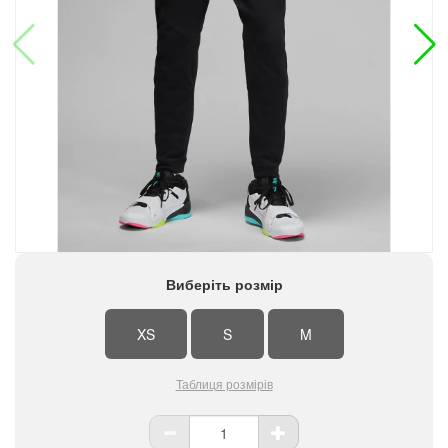
Виберіть розмір
XS
S
M
Таблиця розмірів