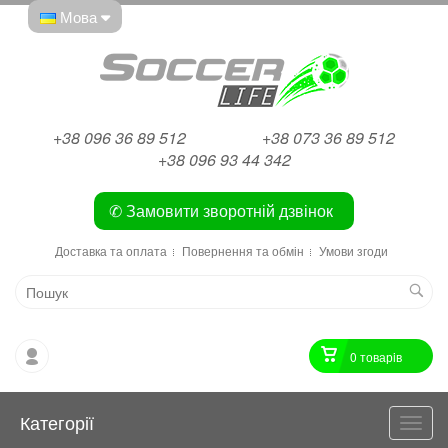
Мова
+38 096 36 89 512
+38 073 36 89 512
+38 096 93 44 342
✆ Замовити зворотній дзвінок
Доставка та оплата
Повернення та обмін
Умови згоди
0 товарiв
Категорії
Катег