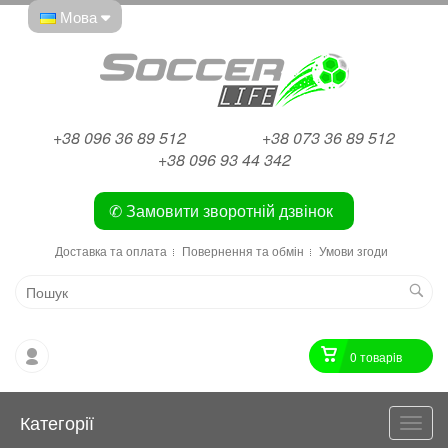
Мова
+38 096 36 89 512
+38 073 36 89 512
+38 096 93 44 342
✆ Замовити зворотній дзвінок
Доставка та оплата
Повернення та обмін
Умови згоди
0 товарiв
Категорії
Катег