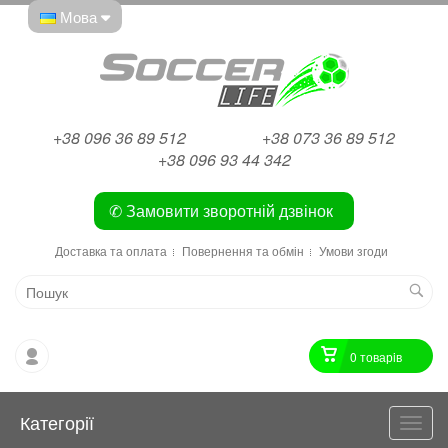
Мова
+38 096 36 89 512
+38 073 36 89 512
+38 096 93 44 342
✆ Замовити зворотній дзвінок
Доставка та оплата
Повернення та обмін
Умови згоди
0 товарiв
Категорії
Катег