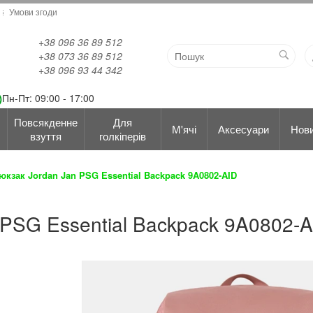
Умови згоди
+38 096 36 89 512
+38 073 36 89 512
+38 096 93 44 342
Пн-Пт: 09:00 - 17:00
Повсякденне
Для
М'ячі
Аксесуари
Нов
взуття
голкіперів
юкзак Jordan Jan PSG Essential Backpack 9A0802-AID
 PSG Essential Backpack 9A0802-A