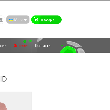
Мова
0 товарiв
инки
Знижки
Контакти
ID