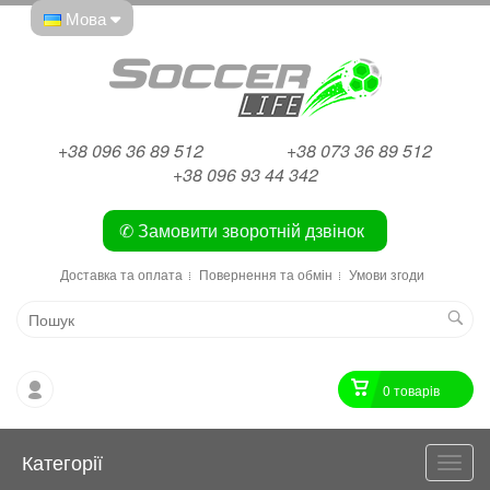
Мова
+38 096 36 89 512
+38 073 36 89 512
+38 096 93 44 342
✆ Замовити зворотній дзвінок
Доставка та оплата
Повернення та обмін
Умови згоди
0 товарiв
Категорії
Катег